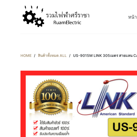
S
k
หน้า
i
p
t
o
c
HOME
/
สินค้าทั้งหมด ALL
/
US-9015M LINK 305เมตร สายแลน CAT5
o
n
t
e
n
t