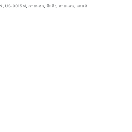
N
,
US-9015M
,
ภายนอก
,
มีสลิง
,
สายแลน
,
แลนด์