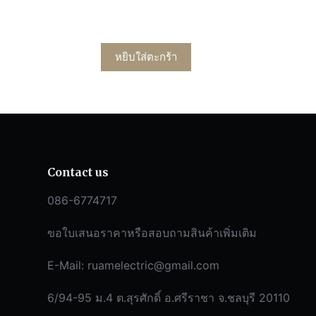
หยิบใส่ตะกร้า
Contact us
086-6774717
ขอใบเสนอราคาหรือสอบถามสินค้าเพิ่มเติม
E-Mail:
ruamelectric@gmail.com
6/94-95 ม.4 ต.สุรศักดิ์ อ.ศรีราชา จ.ชลบุรี 20110