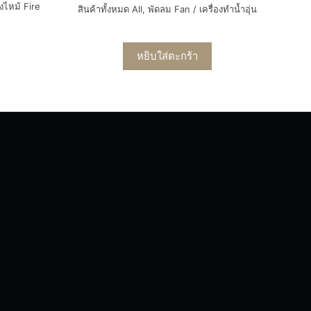
งไหม้ Fire
สินค้าทั้งหมด All
,
พัดลม Fan / เครื่องทำน้ำอุ่น
หยิบใส่ตะกร้า