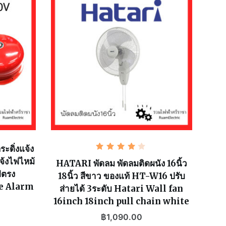
ะดิ่งแจ้ง
ให้
จ้งไฟไหม้
คะแนน
HATARI พัดลม พัดลมติดผนัง 16นิ้ว
4.00
ฟตรง
18นิ้ว สีขาว ของแท้ HT-W16 ปรับ
ตั้งแต่
1-5
ire Alarm
ส่ายได้ 3ระดับ Hatari Wall fan
คะแนน
16inch 18inch pull chain white
฿
1,090.00