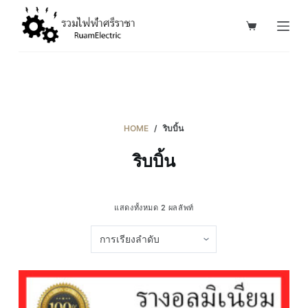
S
k
i
p
t
o
c
HOME
/
ริบบิ้น
o
ริบบิ้น
n
t
e
แสดงทั้งหมด 2 ผลลัพท์
n
t