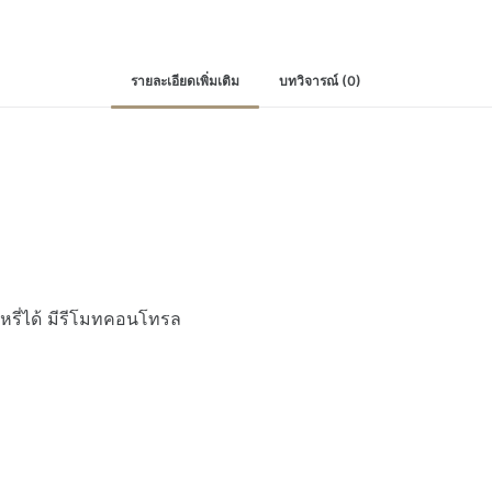
ซ่อน
ฝ้า
ไฟ
รายละเอียดเพิ่มเติม
บทวิจารณ์ (0)
หลืบ
ไฟ
ประดับ
เปลี่ยน
สี
ได้
ต่อ
ไฟ
ตรง
 หรี่ได้ มีรีโมทคอนโทรล
ส
ตริ
ปไลท์
พร้อม
รีโมท
5050