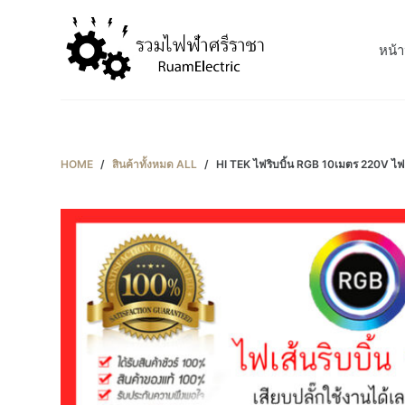
S
k
หน้า
i
p
t
o
c
HOME
/
สินค้าทั้งหมด ALL
/
HI TEK ไฟริบบิ้น RGB 10เมตร 220V ไฟซ่
o
n
t
e
n
t