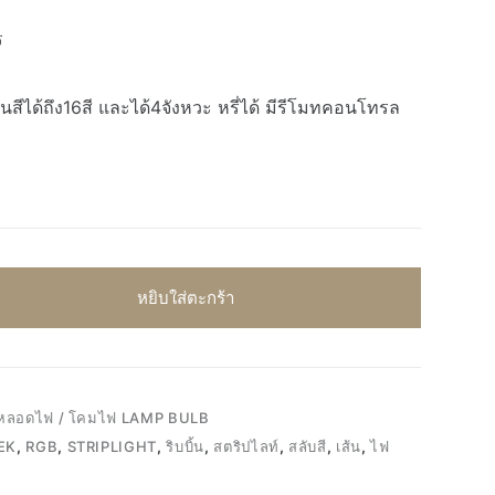
ร
นสีได้ถึง16สี และได้4จังหวะ หรี่ได้ มีรีโมทคอนโทรล
หยิบใส่ตะกร้า
หลอดไฟ / โคมไฟ LAMP BULB
EK
,
RGB
,
STRIPLIGHT
,
ริบบิ้น
,
สตริปไลท์
,
สลับสี
,
เส้น
,
ไฟ