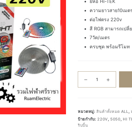
ยี่ห้อ Hi-TEK
ความยาวสาย10เมต
ต่อไฟตรง 220v
สี RGB สามารถเปลี่ย
7วัต/เมตร
ครบชุด พร้อมรีโมท
จำนวน
HI
TEK
ไฟ
ริบบิ้น
RGB
หมวดหมู่:
สินค้าทั้งหมด ALL
,
10เมตร
ป้ายกำกับ:
220V
,
5050
,
HI T
220V
ริบบิ้น
ไฟ