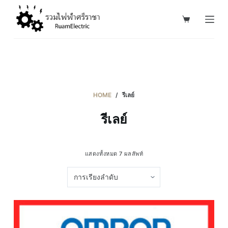
S
k
i
p
t
o
c
HOME
/
รีเลย์
o
รีเลย์
n
t
e
แสดงทั้งหมด 7 ผลลัพท์
n
t