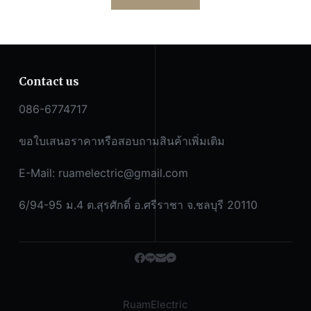
Contact us
086-6774717
ขอใบเสนอราคาหรือสอบถามสินค้าเพิ่มเติม
E-Mail:
ruamelectric@gmail.com
6/94-95 ม.4 ต.สุรศักดิ์ อ.ศรีราชา จ.ชลบุรี 20110
RuamElectric