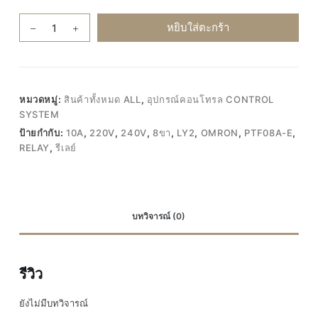
จำนวน
หยิบใส่ตะกร้า
ของ
แท้100%
Omron
LY2
หมวดหมู่:
สินค้าทั้งหมด ALL
,
อุปกรณ์คอนโทรล CONTROL
10A
SYSTEM
220V
ป้ายกำกับ:
10A
,
220V
,
240V
,
8ขา
,
LY2
,
OMRON
,
PTF08A-E
,
240V
RELAY
,
รีเลย์
Relay
รีเลย์
8
ขา
บทวิจารณ์ (0)
ฐาน
รีเลย์
PTF08A-
รีวิว
E
ชิ้น
ยังไม่มีบทวิจารณ์