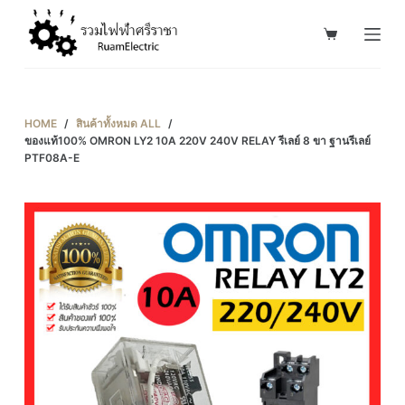
S
k
i
p
t
HOME
/
สินค้าทั้งหมด ALL
/
o
ของแท้100% OMRON LY2 10A 220V 240V RELAY รีเลย์ 8 ขา ฐานรีเลย์
PTF08A-E
c
o
n
t
e
n
t