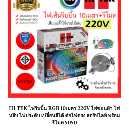
HI TEK ไฟริบบิ้น RGB 10เมตร 220V ไฟซ่อนฝ้า ไฟ
หลืบ ไฟประดับ เปลี่ยนสีได้ ต่อไฟตรง สตริปไลท์ พร้อม
รีโมท 5050