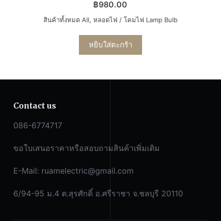
฿
980.00
สินค้าทั้งหมด All
,
หลอดไฟ / โคมไฟ Lamp Bulb
หยิบใส่ตะกร้า
Contact us
086-6774717
ขอใบเสนอราคาหรือสอบถามสินค้าเพิ่มเติม
E-Mail:
ruamelectric@gmail.com
6/94-95 ม.4 ต.สุรศักดิ์ อ.ศรีราชา จ.ชลบุรี 20110