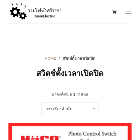
S
k
i
p
t
o
c
HOME
/
สวิตช์ตั้งเวลาเปิดปิด
o
สวิตช์ตั้งเวลาเปิดปิด
n
t
e
แสดงทั้งหมด 3 ผลลัพท์
n
t