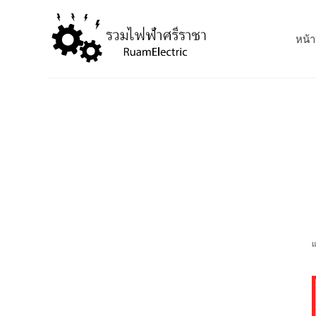
S
k
หน้า
i
p
t
o
c
o
n
t
e
n
t
แ