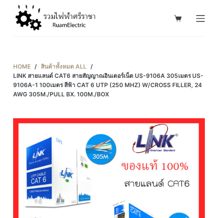
S
k
i
p
t
HOME
/
สินค้าทั้งหมด ALL
/
o
LINK สายแลนด์ CAT6 สายสัญญาณอินเตอร์เน็ต US-9106A 305เมตร US-
9106A-1 100เมตร สีฟ้า CAT 6 UTP (250 MHZ) W/CROSS FILLER, 24
c
AWG 305M./PULL BX. 100M./BOX
o
n
t
e
n
t