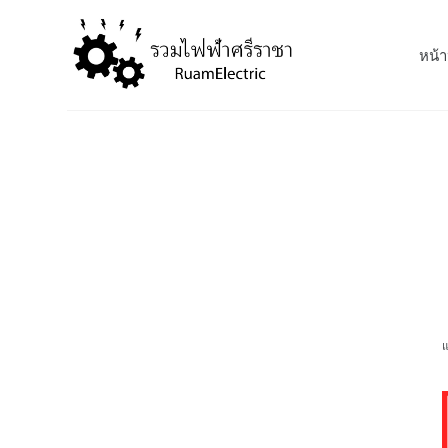
S
k
หน้า
i
p
t
o
c
o
n
t
e
n
t
แ