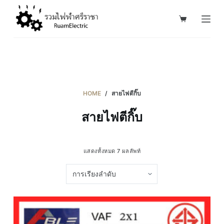
S
k
i
p
t
o
c
HOME
/
สายไฟตีกิ๊บ
o
สายไฟตีกิ๊บ
n
t
e
แสดงทั้งหมด 7 ผลลัพท์
n
t