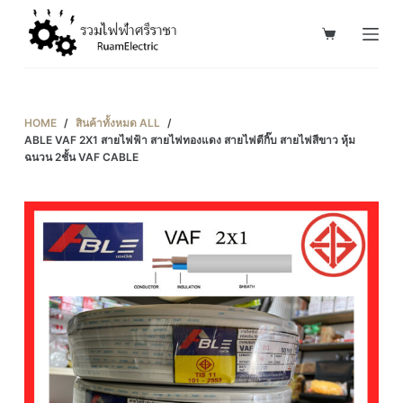
S
k
i
p
t
HOME
/
สินค้าทั้งหมด ALL
/
o
ABLE VAF 2X1 สายไฟฟ้า สายไฟทองแดง สายไฟตีกิ๊บ สายไฟสีขาว หุ้ม
ฉนวน 2ชั้น VAF CABLE
c
o
n
t
e
n
t