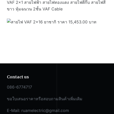
VAF 2×1 สายไฟฟ้า สายไฟทองแดง สายไฟตีกิ๊บ สายไฟสี
2ชั้น
ขาว หุ้มฉนวน 2ชั้น VAF Cable
VAF
Cable
ชิ้น
Contact us
086-6774717
ขอใบเสนอราคาหรือสอบถามสินค้าเพิ่มเติม
E-Mail:
ruamelectric@gmail.com