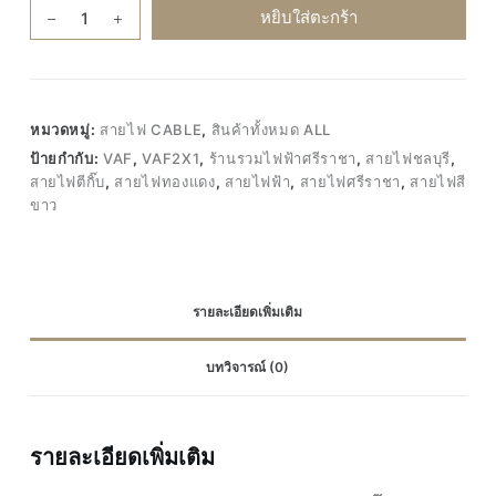
จำนวน
หยิบใส่ตะกร้า
ABLE
VAF
2x1
สาย
หมวดหมู่:
สายไฟ CABLE
,
สินค้าทั้งหมด ALL
ไฟฟ้า
ป้ายกำกับ:
VAF
,
VAF2X1
,
ร้านรวมไฟฟ้าศรีราชา
,
สายไฟชลบุรี
,
สาย
สายไฟตีกิ๊บ
,
สายไฟทองแดง
,
สายไฟฟ้า
,
สายไฟศรีราชา
,
สายไฟสี
ไฟ
ขาว
ทองแดง
สาย
ไฟ
ตี
รายละเอียดเพิ่มเติม
กิ๊บ
สาย
บทวิจารณ์ (0)
ไฟ
สี
ขาว
รายละเอียดเพิ่มเติม
หุ้ม
ฉนวน