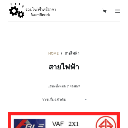
S
k
i
p
t
o
c
HOME
/
สายไฟฟ้า
o
สายไฟฟ้า
n
t
e
แสดงทั้งหมด 7 ผลลัพท์
n
t