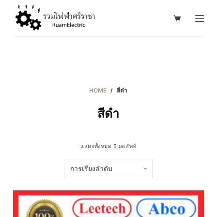
S
k
i
p
t
o
c
HOME
/
สีดำ
o
สีดำ
n
t
e
แสดงทั้งหมด 5 ผลลัพท์
n
t