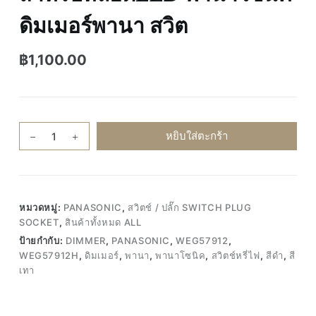
ดิมเมอร์พานา สวิต
฿
1,100.00
จำนวน
หยิบใส่ตะกร้า
ของ
แท้100%
PANASONIC
WEG57912H
หมวดหมู่:
PANASONIC
,
สวิตช์ / ปลั๊ก SWITCH PLUG
DIMMER
SOCKET
,
สินค้าทั้งหมด ALL
LED
ป้ายกำกับ:
DIMMER
,
PANASONIC
,
WEG57912
,
50W
WEG57912H
,
ดิมเมอร์
,
พานา
,
พานาโซนิค
,
สวิตช์หรี่ไฟ
,
สีดำ
,
สี
สวิตช์
เทา
ดิม
เม
อร์