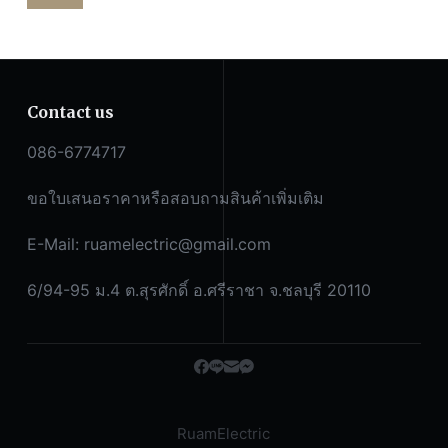
Contact us
086-6774717
ขอใบเสนอราคาหรือสอบถามสินค้าเพิ่มเติม
E-Mail:
ruamelectric@gmail.com
6/94-95 ม.4 ต.สุรศักดิ์ อ.ศรีราชา จ.ชลบุรี 20110
RuamElectric