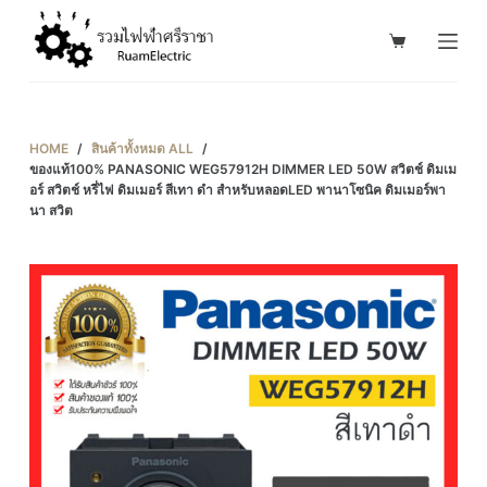
S
k
i
p
t
HOME
/
สินค้าทั้งหมด ALL
/
o
ของแท้100% PANASONIC WEG57912H DIMMER LED 50W สวิตช์ ดิมเม
อร์ สวิตช์ หรี่ไฟ ดิมเมอร์ สีเทา ดำ สำหรับหลอดLED พานาโซนิค ดิมเมอร์พา
c
นา สวิต
o
n
t
e
n
t