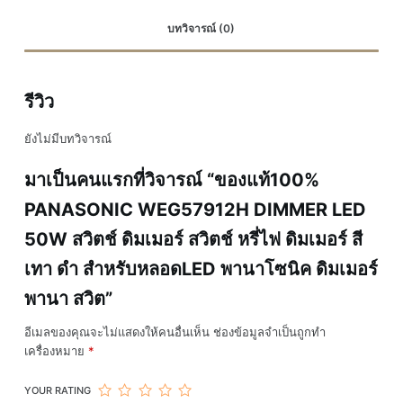
สวิตช์
บทวิจารณ์ (0)
หรี่
ไฟ
ดิม
รีวิว
เม
อร์
ยังไม่มีบทวิจารณ์
สี
เทา
มาเป็นคนแรกที่วิจารณ์ “ของแท้100%
ดำ
PANASONIC WEG57912H DIMMER LED
สำหรับ
50W สวิตช์ ดิมเมอร์ สวิตช์ หรี่ไฟ ดิมเมอร์ สี
หลอดLED
พา
เทา ดำ สำหรับหลอดLED พานาโซนิค ดิมเมอร์
นา
พานา สวิต”
โซนิค
ดิม
อีเมลของคุณจะไม่แสดงให้คนอื่นเห็น
ช่องข้อมูลจำเป็นถูกทำ
เม
เครื่องหมาย
*
อร์
พานา
YOUR RATING