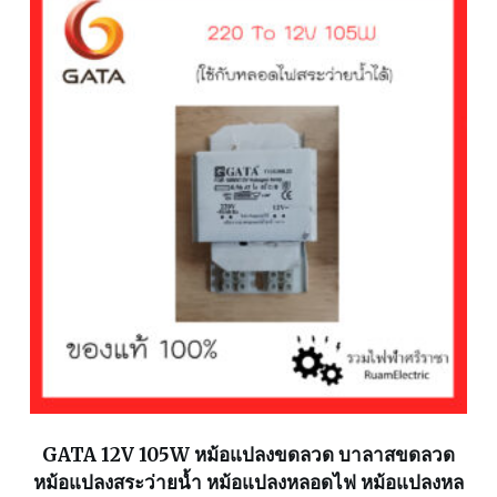
GATA 12V 105W หม้อแปลงขดลวด บาลาสขดลวด
หม้อแปลงสระว่ายน้ำ หม้อแปลงหลอดไฟ หม้อแปลงหล