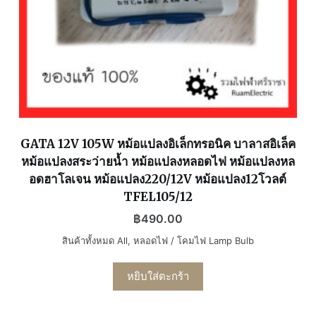
GATA 12V 105W หม้อแปลงอิเล็กทรอนิค บาลาสอิเล็ค
หม้อแปลงสระว่ายน้ำ หม้อแปลงหลอดไฟ หม้อแปลงหล
อดฮาโลเจน หม้อแปลง220/12V หม้อแปลง12โวลต์
TFEL105/12
฿
490.00
สินค้าทั้งหมด All
,
หลอดไฟ / โคมไฟ Lamp Bulb
หยิบใส่ตะกร้า