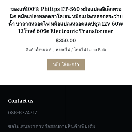
ของแท้100% Philips ET-S60 หม้อแปลงอิเล็กทรอ
นิค หม้อแปลงหลอดฮาโลเจน หม้อแปลงหลอดสระว่าย
น้ำ บาลาสหลอดไฟ หม้อแปลงหลอดแคปซูล 12V 60W
12โวลต์ 60วัต Electronic Transformer
฿
350.00
สินค้าทั้งหมด All
,
หลอดไฟ / โคมไฟ Lamp Bulb
หยิบใส่ตะกร้า
Contact us
086-6774717
ขอใบเสนอราคาหรือสอบถามสินค้าเพิ่มเติม