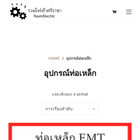
S
k
i
p
t
o
c
HOME
/
อุปกรณ์ท่อเหล็ก
o
อุปกรณ์ท่อเหล็ก
n
t
e
แสดงทั้งหมด 4 ผลลัพท์
n
t