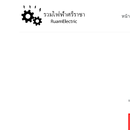
S
k
หน้า
i
p
t
o
c
o
n
t
e
n
t