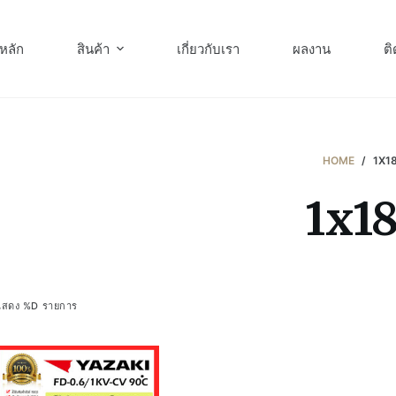
หลัก
สินค้า
เกี่ยวกับเรา
ผลงาน
ติ
HOME
/
1X1
1x1
แสดง %D รายการ