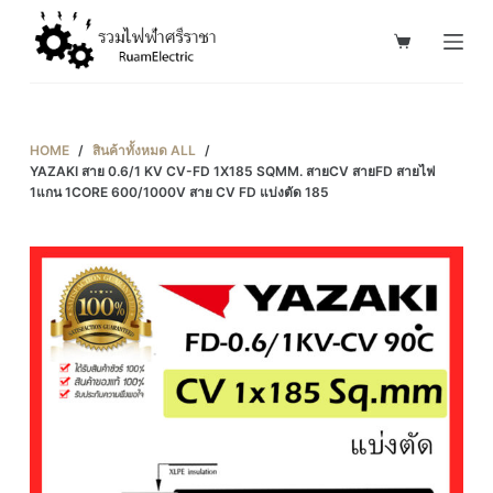
S
k
i
p
t
HOME
/
สินค้าทั้งหมด ALL
/
o
YAZAKI สาย 0.6/1 KV CV-FD 1X185 SQMM. สายCV สายFD สายไฟ
1แกน 1CORE 600/1000V สาย CV FD แบ่งตัด 185
c
o
n
t
e
n
t