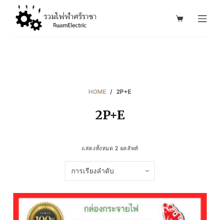
S
k
i
p
t
o
c
HOME
/
2P+E
o
2P+E
n
t
e
แสดงทั้งหมด 2 ผลลัพท์
n
t