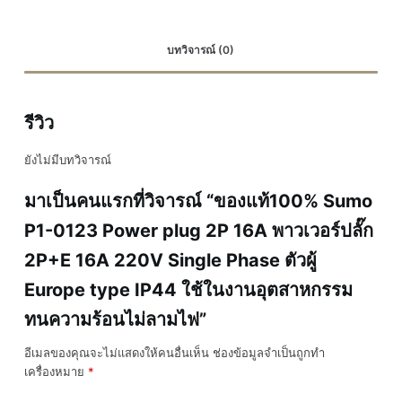
พา
ว
บทวิจารณ์ (0)
เวอร์
ปลั๊ก
2P+E
รีวิว
16A
220V
ยังไม่มีบทวิจารณ์
Single
Phase
มาเป็นคนแรกที่วิจารณ์ “ของแท้100% Sumo
ตัวผู้
P1-0123 Power plug 2P 16A พาวเวอร์ปลั๊ก
Europe
type
2P+E 16A 220V Single Phase ตัวผู้
IP44
Europe type IP44 ใช้ในงานอุตสาหกรรม
ใช้
ทนความร้อนไม่ลามไฟ”
ใน
งาน
อีเมลของคุณจะไม่แสดงให้คนอื่นเห็น
ช่องข้อมูลจำเป็นถูกทำ
อุตสาหกรรม
เครื่องหมาย
*
ทน