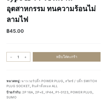
อุตสาหกรรม ทนความร้อนไม่
ลามไฟ
฿
45.00
จำนวน
หยิบใส่ตะกร้า
ของ
แท้100%
Sumo
P1-
หมวดหมู่:
พาวเวอร์ปลั๊ก POWER PLUG
,
สวิตช์ / ปลั๊ก SWITCH
0123
PLUG SOCKET
,
สินค้าทั้งหมด ALL
Power
ป้ายกำกับ:
2P 16A
,
2P+E
,
IP44
,
P1-0123
,
POWER PLUG
,
plug
SUMO
2P
16A