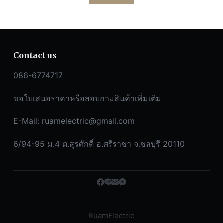
Contact us
086-6774717
ขอใบเสนอราคาหรือสอบถามสินค้าเพิ่มเติม
E-Mail:
ruamelectric@gmail.com
6/94-95 ม.4 ต.สุรศักดิ์ อ.ศรีราชา จ.ชลบุรี 20110
RuamElectric