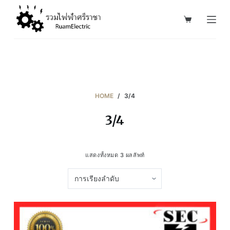
S
k
i
p
t
o
c
HOME
/
3/4
o
3/4
n
t
e
แสดงทั้งหมด 3 ผลลัพท์
n
t