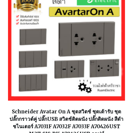
Schneider Avatar On A ชุดสวิตช์ ชุดเต้ารับ ชุด
ปลั๊กกราวด์คู่ ปลั๊กUSB สวิตช์ติดผนัง ปลั๊กติดผนัง สีดำ
ชไนเดอร์ A7031F A7032F A7033F A70426UST