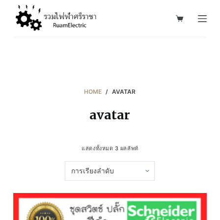
S
k
i
p
t
o
c
HOME
/
AVATAR
o
avatar
n
t
e
แสดงทั้งหมด 3 ผลลัพท์
n
t