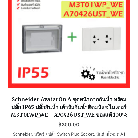
Schneider AvatarOn A ชุดหน้ากากกันน้ำ พร้อม
ปลั๊ก IP65 ปลั๊กกันน้ำ เต้ารับกันน้ำติดผนัง ชไนเดอร์
M3T01WP_WE + A70426UST_WE ของแท้ 100%
฿
350.00
Schneider
,
สวิตช์ / ปลั๊ก Switch Plug Socket
,
สินค้าทั้งหมด All