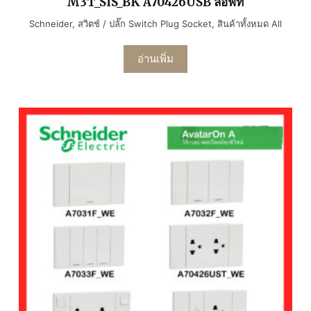
M3T_SIS_BK A70426USB ลอฟท์
Schneider
,
สวิตช์ / ปลั๊ก Switch Plug Socket
,
สินค้าทั้งหมด All
อ่านเพิ่ม