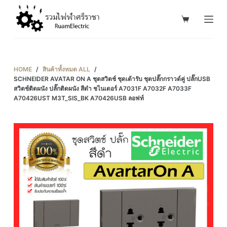
S
k
i
p
t
HOME
/
สินค้าทั้งหมด ALL
/
o
SCHNEIDER AVATAR ON A ชุดสวิตช์ ชุดเต้ารับ ชุดปลั๊กกราวด์คู่ ปลั๊กUSB
สวิตช์ติดผนัง ปลั๊กติดผนัง สีดำ ชไนเดอร์ A7031F A7032F A7033F
c
A70426UST M3T_SIS_BK A70426USB ลอฟท์
o
n
t
e
n
t