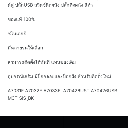
ด์คู่ ปลั๊กUSB สวิตช์ติดผนัง ปลั๊กติดผนัง สีดำ
ของแท้ 100%
ชไนเดอร์
มีหลายรุ่นให้เลือก
สามารถติดตั้งได้ทันที แทนของเดิม
อุปกรณ์เสริม มีบ็อกลอยและบ็อกฝัง สำหรับติดตั้งใหม่
A7031F A7032F A7033F A70426UST A70426USB
M3T_SIS_ฺBK