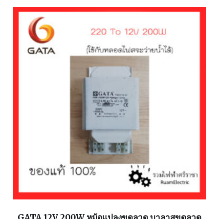
GATA 12V 200W หม้อแปลงขดลวด บาลาสขดลวด