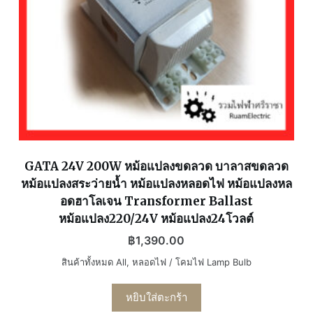
GATA 24V 200W หม้อแปลงขดลวด บาลาสขดลวด
หม้อแปลงสระว่ายน้ำ หม้อแปลงหลอดไฟ หม้อแปลงหล
อดฮาโลเจน Transformer Ballast
หม้อแปลง220/24V หม้อแปลง24โวลต์
฿
1,390.00
สินค้าทั้งหมด All
,
หลอดไฟ / โคมไฟ Lamp Bulb
หยิบใส่ตะกร้า