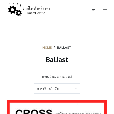
S
k
i
p
t
o
c
HOME
/
BALLAST
o
Ballast
n
t
e
แสดงทั้งหมด 6 ผลลัพท์
n
t