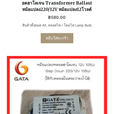
อดฮาโลเจน Transformer Ballast
หม้อแปลง220/12V หม้อแปลง12โวลต์
฿
580.00
สินค้าทั้งหมด All
,
หลอดไฟ / โคมไฟ Lamp Bulb
หยิบใส่ตะกร้า