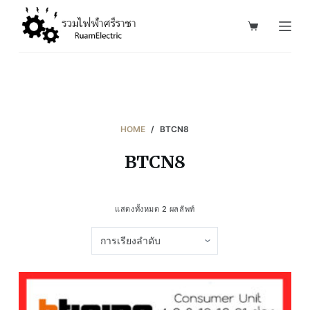
S
k
i
p
t
o
c
HOME
/
BTCN8
o
BTCN8
n
t
e
แสดงทั้งหมด 2 ผลลัพท์
n
t