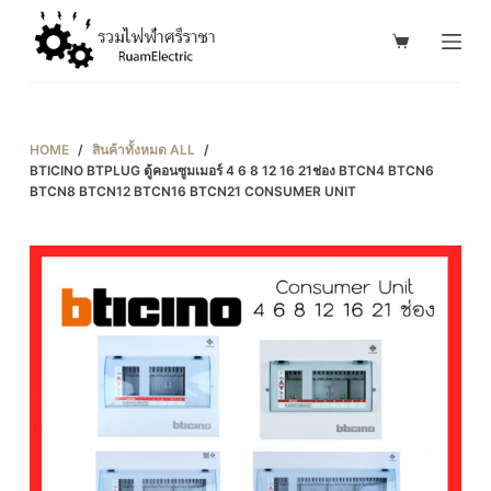
S
k
i
p
t
HOME
/
สินค้าทั้งหมด ALL
/
o
BTICINO BTPLUG ตู้คอนซูมเมอร์ 4 6 8 12 16 21ช่อง BTCN4 BTCN6
BTCN8 BTCN12 BTCN16 BTCN21 CONSUMER UNIT
c
o
n
t
e
n
t