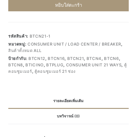
ช่อง
21
หยิบใส่ตะกร้า
Bticino
Ways
ชิ้น
ตู้
คอนซูมเมอร์
21
รหัสสินค้า:
BTCN21-1
ช่อง
หมวดหมู่:
CONSUMER UNIT / LOAD CENTER / BREAKER
,
Bticino
สินค้าทั้งหมด ALL
ชิ้น
ป้ายกำกับ:
BTCN12
,
BTCN16
,
BTCN21
,
BTCN4
,
BTCN6
,
BTCN8
,
BTICINO
,
BTPLUG
,
CONSUMER UNIT 21 WAYS
,
ตู้
คอนซูมเมอร์
,
ตู้คอนซูมเมอร์ 21 ช่อง
รายละเอียดเพิ่มเติม
บทวิจารณ์ (0)