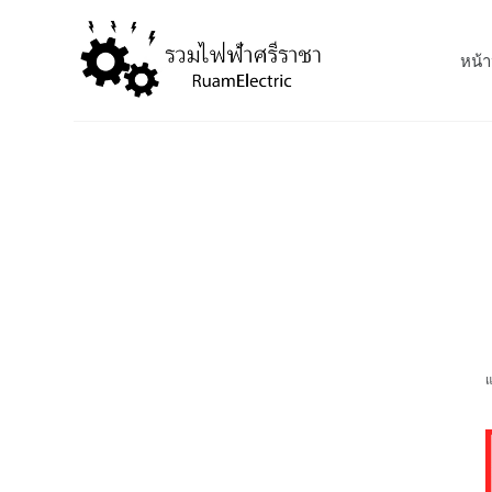
S
k
หน้า
i
p
t
o
c
o
n
t
e
n
t