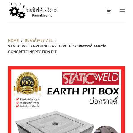
S
k
i
p
t
HOME
/
สินค้าทั้งหมด ALL
/
o
STATIC WELD GROUND EARTH PIT BOX บ่อกราวด์ คอนกรีต
CONCRETE INSPECTION PIT
c
o
n
t
e
n
t