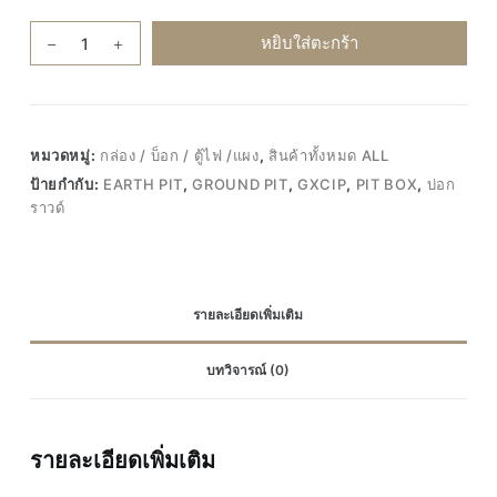
จำนวน
หยิบใส่ตะกร้า
Static
weld
Ground
Earth
หมวดหมู่:
กล่อง / บ็อก / ตู้ไฟ /แผง
,
สินค้าทั้งหมด ALL
Pit
ป้ายกำกับ:
EARTH PIT
,
GROUND PIT
,
GXCIP
,
PIT BOX
,
บ่อก
Box
ราวด์
บ่
อก
ราว
ด์
รายละเอียดเพิ่มเติม
คอนกรีต
concrete
บทวิจารณ์ (0)
inspection
pit
ชิ้น
รายละเอียดเพิ่มเติม