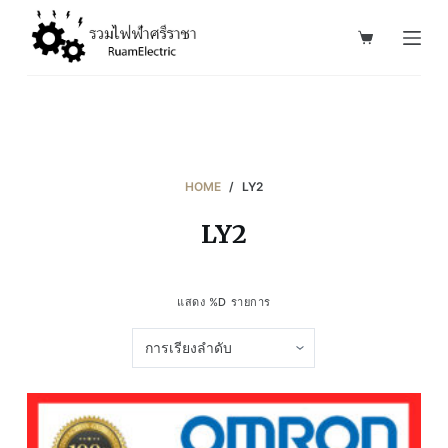
S
k
i
p
t
o
c
HOME
/
LY2
o
LY2
n
t
e
แสดง %D รายการ
n
t