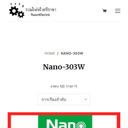
S
k
i
p
t
o
c
HOME
/
NANO-303W
o
Nano-303W
n
t
e
แสดง %D รายการ
n
t