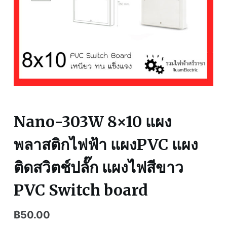
Nano-303W 8×10 แผง
พลาสติกไฟฟ้า แผงPVC แผง
ติดสวิตช์ปลั๊ก แผงไฟสีขาว
PVC Switch board
฿
50.00