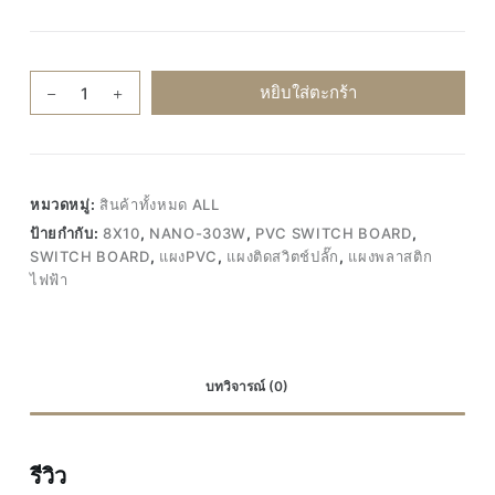
จำนวน
หยิบใส่ตะกร้า
Nano-
303W
8x10
แผง
หมวดหมู่:
สินค้าทั้งหมด ALL
พลาสติก
ป้ายกำกับ:
8X10
,
NANO-303W
,
PVC SWITCH BOARD
,
ไฟฟ้า
SWITCH BOARD
,
แผงPVC
,
แผงติดสวิตช์ปลั๊ก
,
แผงพลาสติก
แผงPVC
ไฟฟ้า
แผง
ติด
สวิตช์
ปลั๊ก
บทวิจารณ์ (0)
แผง
ไฟ
สี
รีวิว
ขาว