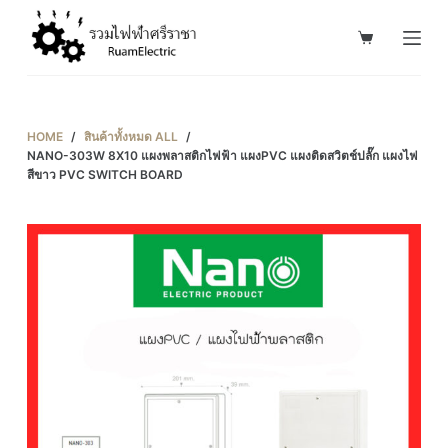
S
k
i
p
t
HOME
/
สินค้าทั้งหมด ALL
/
o
NANO-303W 8X10 แผงพลาสติกไฟฟ้า แผงPVC แผงติดสวิตช์ปลั๊ก แผงไฟ
สีขาว PVC SWITCH BOARD
c
o
n
t
e
n
t