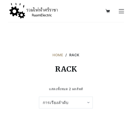
S
k
i
p
t
o
c
HOME
/
RACK
o
RACK
n
t
e
แสดงทั้งหมด 2 ผลลัพท์
n
t