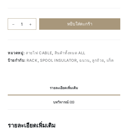
จำนวน
หยิบใส่ตะกร้า
ของ
แท้100%
Sentoshi
ลูก
หมวดหมู่:
สายไฟ CABLE
,
สินค้าทั้งหมด ALL
ถ้วย
ป้ายกำกับ:
RACK
,
SPOOL INSULATOR
,
ฉนวน
,
ลูกถ้วย
,
แร็ค
แร็ค
ไฟฟ้า
Spool
Insulator
รายละเอียดเพิ่มเติม
rack
แร็ก
บทวิจารณ์ (0)
(
1
ชิ้น
)
รายละเอียดเพิ่มเติม