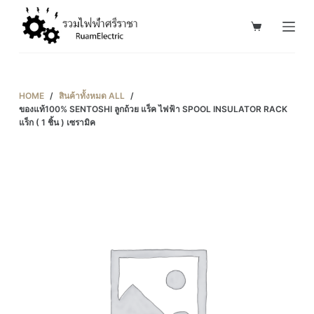
S
k
i
p
t
HOME
/
สินค้าทั้งหมด ALL
/
o
ของแท้100% SENTOSHI ลูกถ้วย แร็ค ไฟฟ้า SPOOL INSULATOR RACK
แร็ก ( 1 ชิ้น ) เซรามิค
c
o
n
t
e
n
t