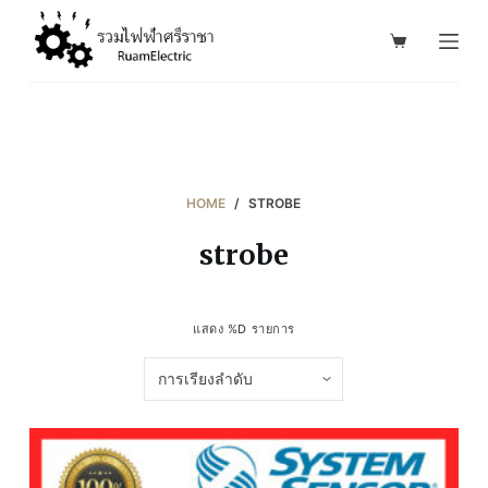
S
k
i
p
t
o
c
HOME
/
STROBE
o
strobe
n
t
e
แสดง %D รายการ
n
t