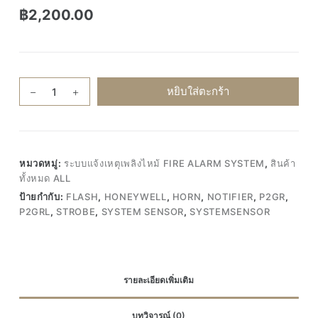
฿
2,200.00
จำนวน
หยิบใส่ตะกร้า
P2GRL
SYSTEM
SENSOR
Notufier
หมวดหมู่:
ระบบแจ้งเหตุเพลิงไหม้ FIRE ALARM SYSTEM
,
สินค้า
Honeywell
ทั้งหมด ALL
horn
ป้ายกำกับ:
FLASH
,
HONEYWELL
,
HORN
,
NOTIFIER
,
P2GR
,
&
P2GRL
,
STROBE
,
SYSTEM SENSOR
,
SYSTEMSENSOR
strobe
flash
อุปกรณ์
ส่ง
รายละเอียดเพิ่มเติม
สัญญาณ
เสียง
บทวิจารณ์ (0)