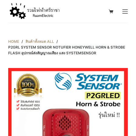
S
k
i
p
t
HOME
/
สินค้าทั้งหมด ALL
/
o
P2GRL SYSTEM SENSOR NOTUFIER HONEYWELL HORN & STROBE
FLASH อุปกรณ์ส่งสัญญาณเสียง แสง SYSTEMSENSOR
c
o
n
t
e
n
t