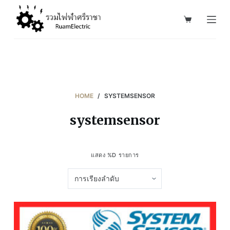
S
k
i
p
t
o
c
HOME
/
SYSTEMSENSOR
o
systemsensor
n
t
e
แสดง %D รายการ
n
t