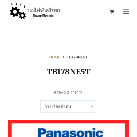
S
k
i
p
t
o
c
HOME
/
TB178NE5T
o
TB178NE5T
n
t
e
แสดง %D รายการ
n
t