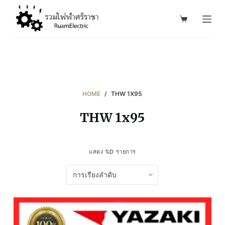
S
k
i
p
t
o
c
HOME
/
THW 1X95
o
THW 1x95
n
t
e
แสดง %D รายการ
n
t