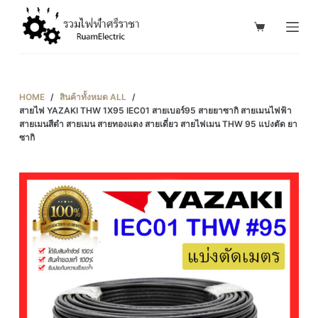
S
k
i
p
t
HOME
/
สินค้าทั้งหมด ALL
/
o
สายไฟ YAZAKI THW 1X95 IEC01 สายเบอร์95 สายยาซากิ สายเมนไฟฟ้า
สายเมนสีดำ สายเมน สายทองแดง สายเดี่ยว สายไฟเมน THW 95 แบ่งตัด ยา
c
ซากิ
o
n
t
e
n
t