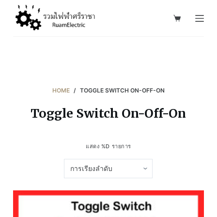
S
k
i
p
t
o
c
HOME
/
TOGGLE SWITCH ON-OFF-ON
o
Toggle Switch On-Off-On
n
t
e
แสดง %D รายการ
n
t