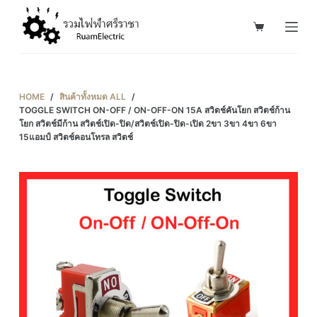
S
k
i
p
t
HOME
/
สินค้าทั้งหมด ALL
/
o
TOGGLE SWITCH ON-OFF / ON-OFF-ON 15A สวิตช์คันโยก สวิตช์ก้าน
โยก สวิตช์มีก้าน สวิตช์เปิด-ปิด/สวิตช์เปิด-ปิด-เปิด 2ขา 3ขา 4ขา 6ขา
c
15แอมป์ สวิตช์คอนโทรล สวิตช์
o
n
t
e
n
t