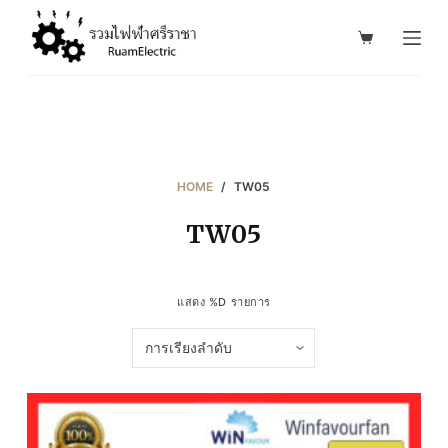
S
k
i
p
t
o
c
HOME
/
TW05
o
TW05
n
t
e
แสดง %D รายการ
n
t