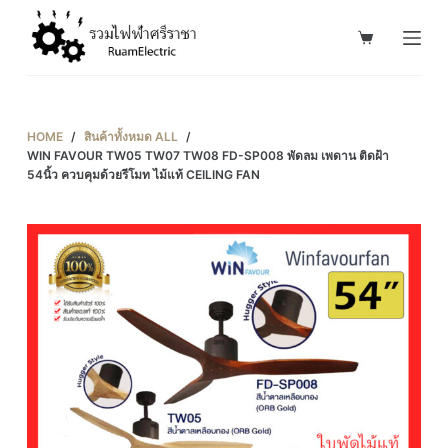
S
k
i
p
t
HOME
/
สินค้าทั้งหมด ALL
/
o
WIN FAVOUR TW05 TW07 TW08 FD-SP008 พัดลม เพดาน ติดฝ้า
54นิ้ว ควบคุมด้วยรีโมท ไม้แท้ CEILING FAN
c
o
n
t
e
n
t