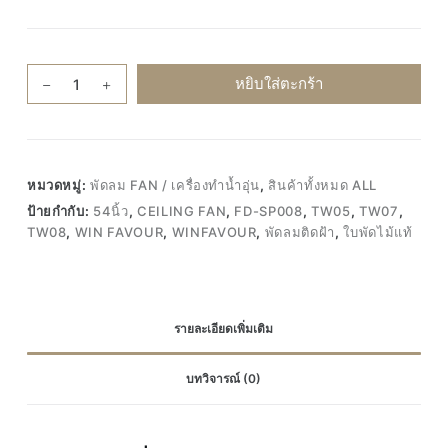
จำนวน
หยิบใส่ตะกร้า
Win
favour
TW05
TW07
หมวดหมู่:
พัดลม FAN / เครื่องทำน้ำอุ่น
,
สินค้าทั้งหมด ALL
TW08
ป้ายกำกับ:
54นิ้ว
,
CEILING FAN
,
FD-SP008
,
TW05
,
TW07
,
FD-
TW08
,
WIN FAVOUR
,
WINFAVOUR
,
พัดลมติดฝ้า
,
ใบพัดไม้แท้
SP008
พัดลม
เพดาน
ติด
รายละเอียดเพิ่มเติม
ฝ้า
54นิ้ว
บทวิจารณ์ (0)
ควบคุม
ด้วย
รีโมท