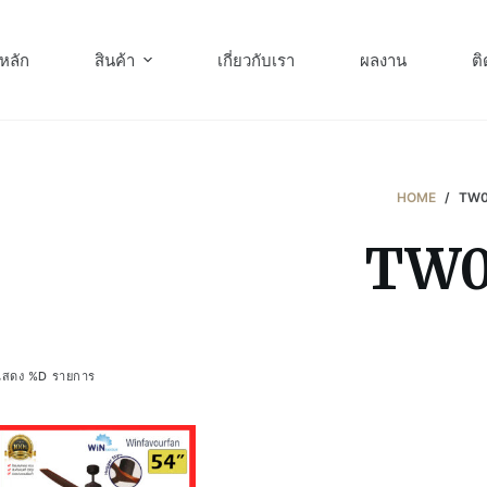
หลัก
สินค้า
เกี่ยวกับเรา
ผลงาน
ติ
HOME
/
TW
TW
แสดง %D รายการ