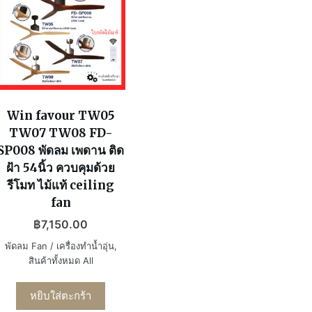
Win favour TW05
TW07 TW08 FD-
SP008 พัดลม เพดาน ติด
ฝ้า 54นิ้ว ควบคุมด้วย
รีโมท ไม้แท้ ceiling
fan
฿
7,150.00
พัดลม Fan / เครื่องทำน้ำอุ่น
,
สินค้าทั้งหมด All
หยิบใส่ตะกร้า