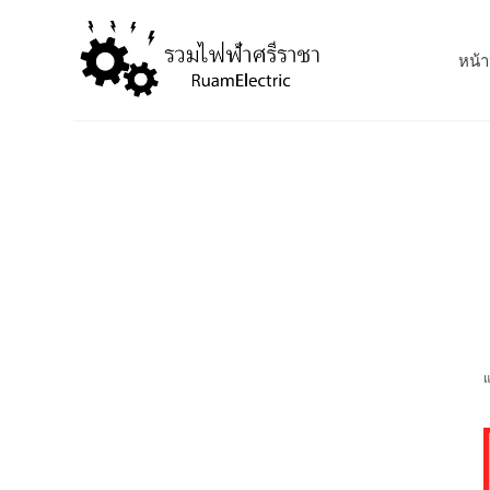
S
k
หน้า
i
p
t
o
c
o
n
t
e
n
t