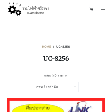
S
k
i
p
t
o
c
HOME
/
UC-8256
o
UC-8256
n
t
e
แสดง %D รายการ
n
t