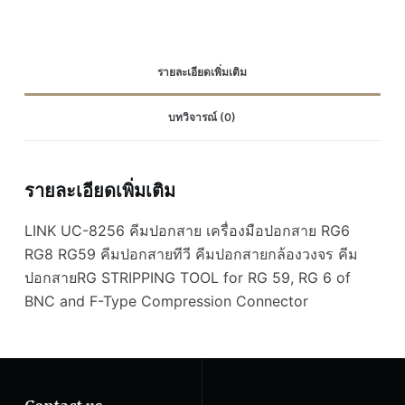
มือ
ปอก
สาย
รายละเอียดเพิ่มเติม
RG6
RG8
บทวิจารณ์ (0)
RG59
คีม
ปอก
รายละเอียดเพิ่มเติม
สาย
ทีวี
LINK UC-8256 คีมปอกสาย เครื่องมือปอกสาย RG6
คีม
RG8 RG59 คีมปอกสายทีวี คีมปอกสายกล้องวงจร คีม
ปอก
สาย
ปอกสายRG STRIPPING TOOL for RG 59, RG 6 of
กล้อง
BNC and F-Type Compression Connector
วงจร
คีม
ปอก
สายRG