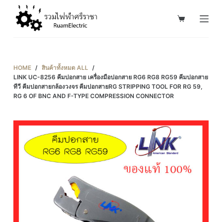
S
k
i
p
t
HOME
/
สินค้าทั้งหมด ALL
/
o
LINK UC-8256 คีมปอกสาย เครื่องมือปอกสาย RG6 RG8 RG59 คีมปอกสาย
ทีวี คีมปอกสายกล้องวงจร คีมปอกสายRG STRIPPING TOOL FOR RG 59,
c
RG 6 OF BNC AND F-TYPE COMPRESSION CONNECTOR
o
n
t
e
n
t