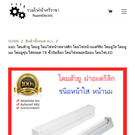
S
k
i
p
t
HOME
/
สินค้าทั้งหมด ALL
/
o
มอก. โคมตัวยู โคมยู โคมไฟหน้าพลาสติก โคมไฟหน้าอะคริลิก โคมยูใส โคมยู
นม โคมยูขุ่น ใส่หลอด T8 ขั้วบิดล็อก โคมไฟหลอดนีออน โคมไฟLED
c
o
n
t
e
n
t