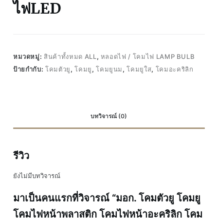
ไฟLED
หมวดหมู่:
สินค้าทั้งหมด ALL
,
หลอดไฟ / โคมไฟ LAMP BULB
ป้ายกำกับ:
โคมตัวยู
,
โคมยู
,
โคมยูนม
,
โคมยูใส
,
โคมอะคริลิก
บทวิจารณ์ (0)
รีวิว
ยังไม่มีบทวิจารณ์
มาเป็นคนแรกที่วิจารณ์ “มอก. โคมตัวยู โคมยู
โคมไฟหน้าพลาสติก โคมไฟหน้าอะคริลิก โคม