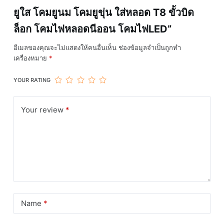
ยูใส โคมยูนม โคมยูขุ่น ใส่หลอด T8 ขั้วบิด
ล็อก โคมไฟหลอดนีออน โคมไฟLED”
อีเมลของคุณจะไม่แสดงให้คนอื่นเห็น
ช่องข้อมูลจำเป็นถูกทำ
เครื่องหมาย
*
YOUR RATING
Your review
*
Name
*