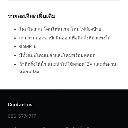
G5.3
โคม
รายละเอียดเพิ่มเติม
ปัก
ดิน
โคมไฟสวน โคมไฟสนาม โคมไฟส่องป้าย
สีดำ
โคม
สามารถถอดขาปักดินออกเพื่อติดตั้งที่กำแพงได้
ไฟ
ขั้วMR16
ส่อง
มีทั้งแบบโคมเปล่าและโคมพร้อมหลอด
สวน
ถ้าติดตั้งใต้น้ำ แนะนำให้ใช้หลอด12V และต่อผ่าน
โคม
ส่อง
หม้อแปลง
ป้าย
แสง
วอม
โคม
Contact us
ไฟ
สวน
086-6774717
โคม
น้ำพุ