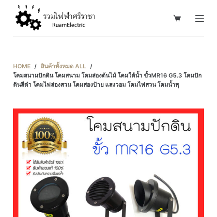
S
k
i
p
t
HOME
/
สินค้าทั้งหมด ALL
/
o
โคมสนามปักดิน โคมสนาม โคมส่องต้นไม้ โคมใต้น้ำ ขั้วMR16 G5.3 โคมปัก
ดินสีดำ โคมไฟส่องสวน โคมส่องป้าย แสงวอม โคมไฟสวน โคมน้ำพุ
c
o
n
t
e
n
t