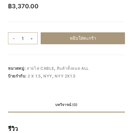
฿
3,370.00
จำนวน
หยิบใส่ตะกร้า
สาย
ไฟ
100เมตร
ANT
หมวดหมู่:
สายไฟ CABLE
,
สินค้าทั้งหมด ALL
NYY
ป้ายกำกับ:
2 X 1.5
,
NYY
,
NYY 2X1.5
2x1.5
สาย
เบอร์1.5
สาย
บทวิจารณ์ (0)
ไฟ
ฝัง
ดิน
รีวิว
สาย