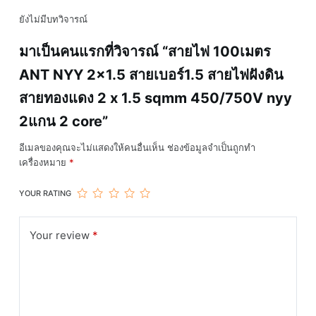
ทองแดง
ยังไม่มีบทวิจารณ์
2
x
มาเป็นคนแรกที่วิจารณ์ “สายไฟ 100เมตร
1.5
ANT NYY 2×1.5 สายเบอร์1.5 สายไฟฝังดิน
sqmm
450/750V
สายทองแดง 2 x 1.5 sqmm 450/750V nyy
nyy
2แกน 2 core”
2แกน
2
อีเมลของคุณจะไม่แสดงให้คนอื่นเห็น
ช่องข้อมูลจำเป็นถูกทำ
core
เครื่องหมาย
*
ชิ้น
YOUR RATING
Your review
*