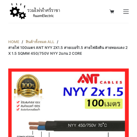
S
k
i
p
t
HOME
/
สินค้าทั้งหมด ALL
/
o
สายไฟ 100เมตร ANT NYY 2X1.5 สายเบอร์1.5 สายไฟฝังดิน สายทองแดง 2
X 1.5 SQMM 450/750V NYY 2แกน 2 CORE
c
o
n
t
e
n
t